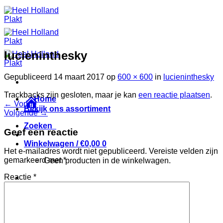
Ga
naar
inhoud
lucieninthesky
Gepubliceerd
14 maart 2017
op
600 × 600
in
lucieninthesky
Trackbacks zijn gesloten, maar je kan
een reactie plaatsen
.
Home
←
Vorige
Bekijk ons assortiment
Volgende
→
Zoeken
Geef een reactie
Winkelwagen /
€
0,00
0
Het e-mailadres wordt niet gepubliceerd.
Vereiste velden zijn
gemarkeerd met
*
Geen producten in de winkelwagen.
Reactie
*
Wenslijst
Inloggen