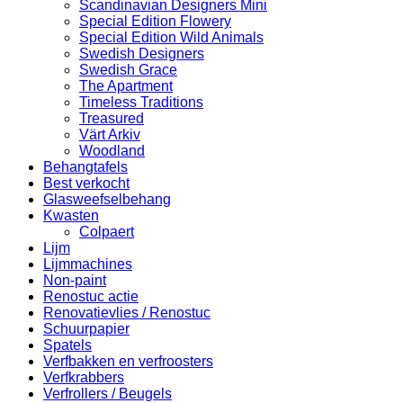
Scandinavian Designers Mini
Special Edition Flowery
Special Edition Wild Animals
Swedish Designers
Swedish Grace
The Apartment
Timeless Traditions
Treasured
Värt Arkiv
Woodland
Behangtafels
Best verkocht
Glasweefselbehang
Kwasten
Colpaert
Lijm
Lijmmachines
Non-paint
Renostuc actie
Renovatievlies / Renostuc
Schuurpapier
Spatels
Verfbakken en verfroosters
Verfkrabbers
Verfrollers / Beugels