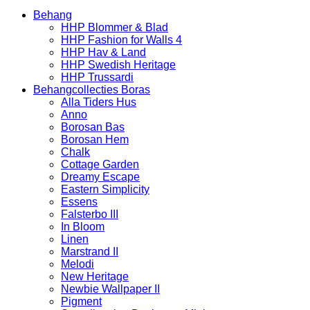
Behang
HHP Blommer & Blad
HHP Fashion for Walls 4
HHP Hav & Land
HHP Swedish Heritage
HHP Trussardi
Behangcollecties Boras
Alla Tiders Hus
Anno
Borosan Bas
Borosan Hem
Chalk
Cottage Garden
Dreamy Escape
Eastern Simplicity
Essens
Falsterbo III
In Bloom
Linen
Marstrand II
Melodi
New Heritage
Newbie Wallpaper II
Pigment