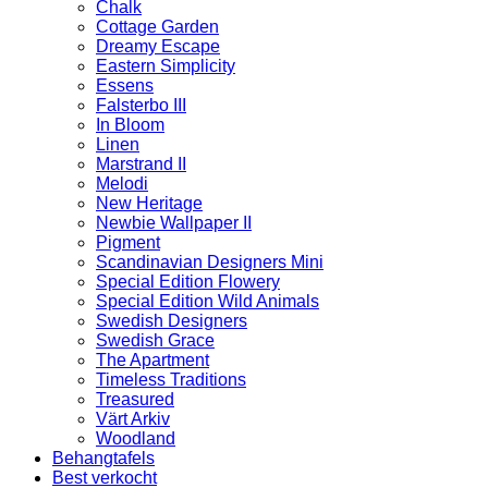
Chalk
Cottage Garden
Dreamy Escape
Eastern Simplicity
Essens
Falsterbo III
In Bloom
Linen
Marstrand II
Melodi
New Heritage
Newbie Wallpaper II
Pigment
Scandinavian Designers Mini
Special Edition Flowery
Special Edition Wild Animals
Swedish Designers
Swedish Grace
The Apartment
Timeless Traditions
Treasured
Värt Arkiv
Woodland
Behangtafels
Best verkocht