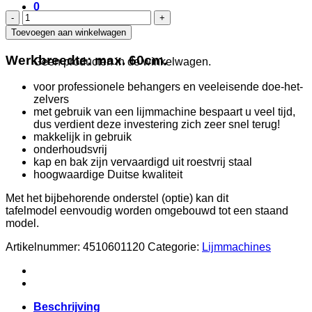
0
Bärschneider
-
Toevoegen aan winkelwagen
Winkelwagen
Behanglijmmachine
-
Werkbreedte: max. 60cm.
Geen producten in de winkelwagen.
Werkbreedte
60
voor professionele behangers en veeleisende doe-het-
-
zelvers
Tafel
met gebruik van een lijmmachine bespaart u veel tijd,
Model
dus verdient deze investering zich zeer snel terug!
aantal
makkelijk in gebruik
onderhoudsvrij
kap en bak zijn vervaardigd uit roestvrij staal
hoogwaardige Duitse kwaliteit
Met het bijbehorende onderstel (optie) kan dit
tafelmodel eenvoudig worden omgebouwd tot een staand
model.
Artikelnummer:
4510601120
Categorie:
Lijmmachines
Beschrijving